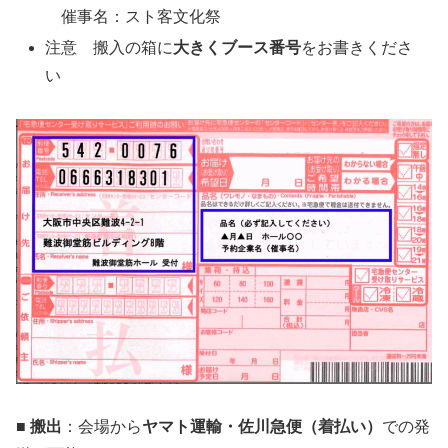
催事名：スト客文化祭
注意 搬入の箱に
大きくブース番号
をお書きくださ
い
■ 搬出
：会場から
ヤマト運輸・佐川急便（着払い）
での発