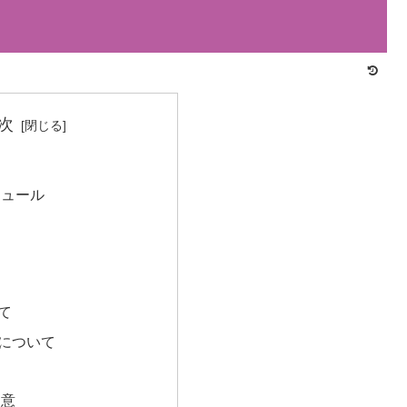
次
ジュール
て
について
用意