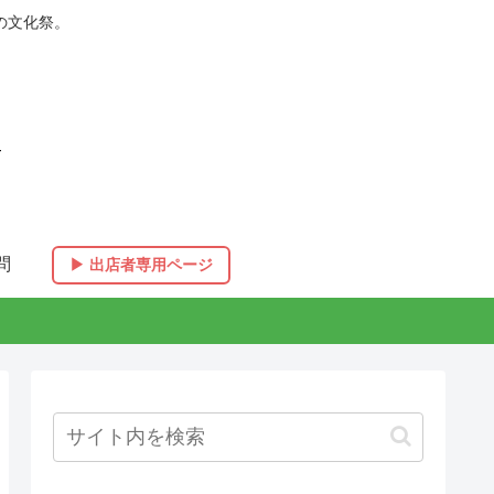
の文化祭。
問
▶︎ 出店者専用ページ