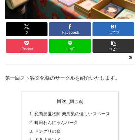
X
Facebook
はてブ
Pocket
LINE
コピー
第一回スト客文化祭のサークルを紹介いたします。
目次
変態見世物師 栗鳥巣の怪しいスペース
町田わんにゃんパーク
ドングリの森
すあまランド